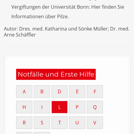
Vergiftungen der Universität Bonn: Hier finden Sie
Informationen über Pilze.
Autor: Dres. med. Katharina und Sönke Müller; Dr. med.
Arne Schäffler
Notfälle und Erste Hilfe
A
B
D
E
F
H
I
L
P
Q
R
S
T
U
V