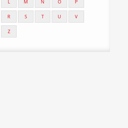
L
M
N
O
P
R
S
T
U
V
Z