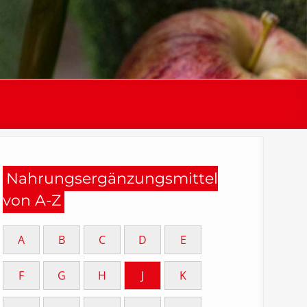
Nahrungsergänzungsmittel
von A-Z
A
B
C
D
E
F
G
H
J
K