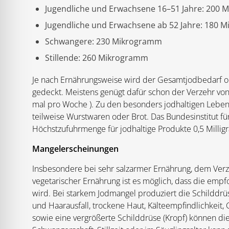
Jugendliche und Erwachsene 16–51 Jahre: 200
Jugendliche und Erwachsene ab 52 Jahre: 180 
Schwangere: 230 Mikrogramm
Stillende: 260 Mikrogramm
Je nach Ernährungsweise wird der Gesamtjodbedarf od
gedeckt. Meistens genügt dafür schon der Verzehr von 
mal pro Woche ). Zu den besonders jodhaltigen Lebe
teilweise Wurstwaren oder Brot. Das Bundesinstitut fü
Höchstzufuhrmenge für jodhaltige Produkte 0,5 Millig
Mangelerscheinungen
Insbesondere bei sehr salzarmer Ernährung, dem Verzi
vegetarischer Ernährung ist es möglich, dass die emp
wird. Bei starkem Jodmangel produziert die Schilddr
und Haarausfall, trockene Haut, Kälteempfindlichkei
sowie eine vergrößerte Schilddrüse (Kropf) können di