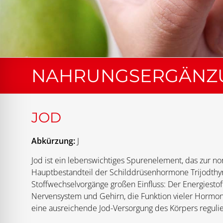
NAHRUNGSERGÄNZU
JOD
Abkürzung:
J
Jod ist ein lebenswichtiges Spurenelement, das zur no
Hauptbestandteil der Schilddrüsenhormone Trijodthyron
Stoffwechselvorgänge großen Einfluss: Der Energiestof
Nervensystem und Gehirn, die Funktion vieler Hormo
eine ausreichende Jod-Versorgung des Körpers regulie