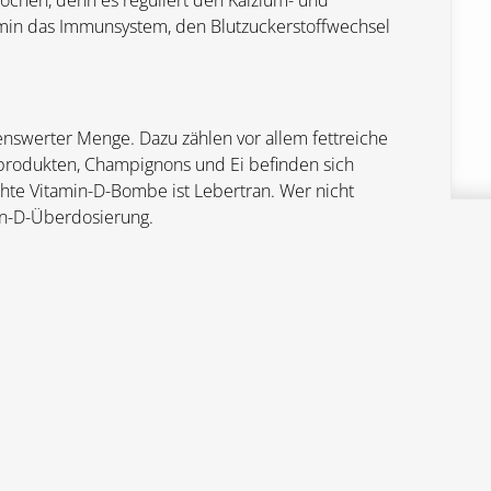
Knochen, denn es reguliert den Kalzium- und
amin das Immunsystem, den Blutzuckerstoffwechsel
nswerter Menge. Dazu zählen vor allem fettreiche
hprodukten, Champignons und Ei befinden sich
hte Vitamin-D-Bombe ist Lebertran. Wer nicht
min-D-Überdosierung.