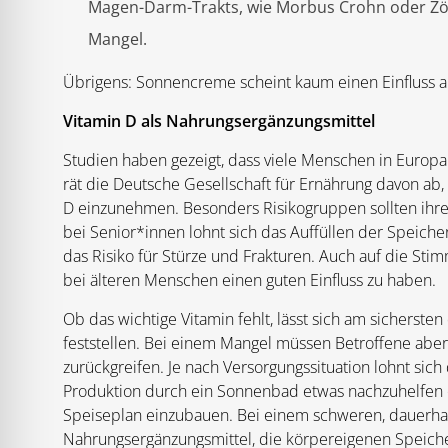
Magen-Darm-Trakts, wie Morbus Crohn oder Zöli
Mangel.
Übrigens: Sonnencreme scheint kaum einen Einfluss a
Vitamin D als Nahrungsergänzungsmittel
Studien haben gezeigt, dass viele Menschen in Europ
rät die Deutsche Gesellschaft für Ernährung davon a
D einzunehmen. Besonders Risikogruppen sollten ihren
bei Senior*innen lohnt sich das Auffüllen der Speich
das Risiko für Stürze und Frakturen. Auch auf die Sti
bei älteren Menschen einen guten Einfluss zu haben.
Ob das wichtige Vitamin fehlt, lässt sich am sicherste
feststellen. Bei einem Mangel müssen Betroffene abe
zurückgreifen. Je nach Versorgungssituation lohnt sic
Produktion durch ein Sonnenbad etwas nachzuhelfen o
Speiseplan einzubauen. Bei einem schweren, dauerhaf
Nahrungsergänzungsmittel, die körpereigenen Speicher