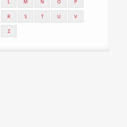
L
M
N
O
P
R
S
T
U
V
Z