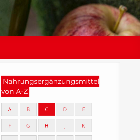
Nahrungsergänzungsmittel
von A-Z
A
B
C
D
E
F
G
H
J
K