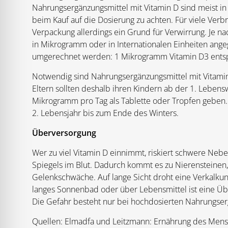
Nahrungsergänzungsmittel mit Vitamin D sind meist in K
beim Kauf auf die Dosierung zu achten. Für viele Ver
Verpackung allerdings ein Grund für Verwirrung. Je n
in Mikrogramm oder in Internationalen Einheiten ang
umgerechnet werden: 1 Mikrogramm Vitamin D3 entspri
Notwendig sind Nahrungsergänzungsmittel mit Vitamin 
Eltern sollten deshalb ihren Kindern ab der 1. Lebe
Mikrogramm pro Tag als Tablette oder Tropfen gebe
2. Lebensjahr bis zum Ende des Winters.
Überversorgung
Wer zu viel Vitamin D einnimmt, riskiert schwere Ne
Spiegels im Blut. Dadurch kommt es zu Nierensteinen
Gelenkschwäche. Auf lange Sicht droht eine Verkalkun
langes Sonnenbad oder über Lebensmittel ist eine Übe
Die Gefahr besteht nur bei hochdosierten Nahrungser
Quellen: Elmadfa und Leitzmann: Ernährung des Mens