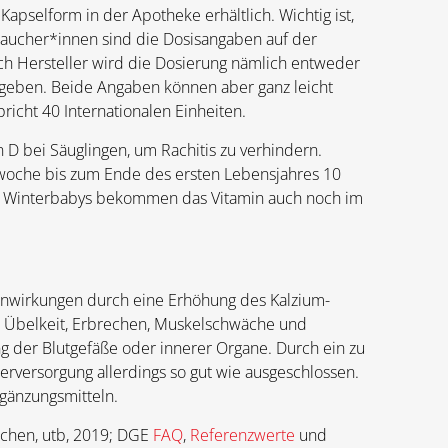
apselform in der Apotheke erhältlich. Wichtig ist,
braucher*innen sind die Dosisangaben auf der
ach Hersteller wird die Dosierung nämlich entweder
egeben. Beide Angaben können aber ganz leicht
cht 40 Internationalen Einheiten.
D bei Säuglingen, um Rachitis zu verhindern.
nswoche bis zum Ende des ersten Lebensjahres 10
n. Winterbabys bekommen das Vitamin auch noch im
benwirkungen durch eine Erhöhung des Kalzium-
, Übelkeit, Erbrechen, Muskelschwäche und
g der Blutgefäße oder innerer Organe. Durch ein zu
rversorgung allerdings so gut wie ausgeschlossen.
gänzungsmitteln.
chen, utb, 2019; DGE
FAQ
,
Referenzwerte
und