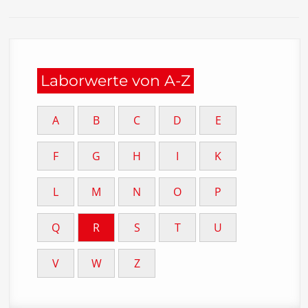
Laborwerte von A-Z
A
B
C
D
E
F
G
H
I
K
L
M
N
O
P
Q
R
S
T
U
V
W
Z