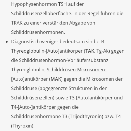
Hypophysenhormon TSH auf der
Schilddrüsenzelloberfläche. In der Regel führen die
TRAK zu einer verstärkten Abgabe von
Schilddrüsenhormonen.
Diagnostisch weniger bedeutsam sind z. B.
Thyreoglobulin-[Auto]antikörper
(
TAK
, Tg-Ak) gegen
die Schilddrüsenhormon-Vorläufersubstanz
Thyreoglobulin,
Schilddrüsen-Mikrosomen-
[Auto]antikörper
(
MAK
) gegen die Mikrosomen der
Schilddrüse (abgegrenzte Strukturen in den
Schilddrüsenzellen) sowie
T3-[Auto]antikörper
und
T4-[Auto-]antikörper
gegen die
Schilddrüsenhormone T3 (Trijodthyronin) bzw. T4
(Thyroxin).