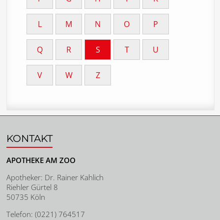
L
M
N
O
P
Q
R
S
T
U
V
W
Z
KONTAKT
APOTHEKE AM ZOO
Apotheker: Dr. Rainer Kahlich
Riehler Gürtel 8
50735 Köln
Telefon: (0221) 764517